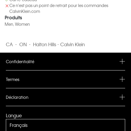
Ce n'est pas un point de retrait pour les commandes
CalvinKlein.com
Produits
Men
, Women
CA
-
ON
-
Halton Hills - Calvin Klein
Confidentialité
Privacy Policy
Termes
Terms & Conditions
Déclaration
PVH Corp. Joint Modern Slavery Act Statement
Langue