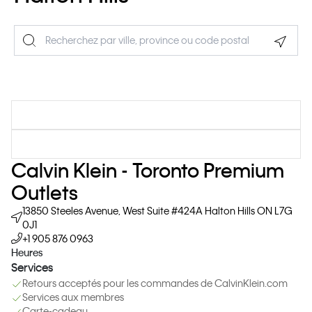
Geolo
Calvin Klein - Toronto Premium
Outlets
13850 Steeles Avenue, West
Suite #424A
Halton Hills
ON
L7G
0J1
+1 905 876 0963
Heures
Services
Retours acceptés pour les commandes de CalvinKlein.com
Services aux membres
Carte-cadeau