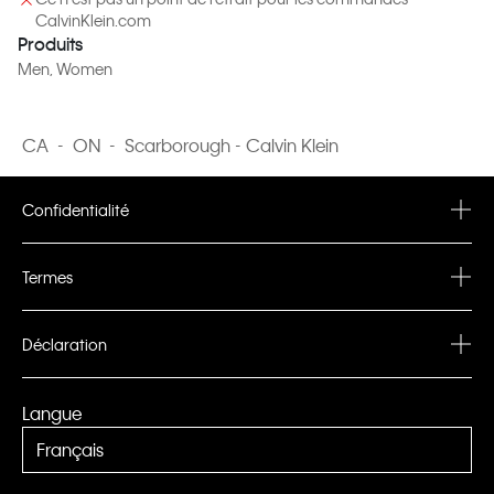
CalvinKlein.com
Produits
Men
, Women
CA
-
ON
-
Scarborough - Calvin Klein
Confidentialité
Privacy Policy
Termes
Terms & Conditions
Déclaration
PVH Corp. Joint Modern Slavery Act Statement
Langue