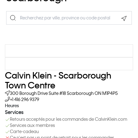
Geolo
Calvin Klein - Scarborough
Town Centre
300 Borough Drive
Suite #18
Scarborough
ON
M1P4P5
+1 416 296 9379
Heures
Services
Retours acceptés pour les commandes de CalvinKlein.com
Services aux membres
Carte-cadeau
Ce n'est pas un point de retrait pour les commandes