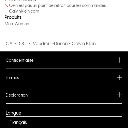
Ce n'est pas un point de retrait pour les commandes
CalvinKlein.com
Produits
Men
, Women
CA
-
QC
-
Vaudreuil-Dorion - Calvin Klein
Confidentialité
Privacy Policy
Termes
Terms & Conditions
Déclaration
PVH Corp. Joint Modern Slavery Act Statement
Langue