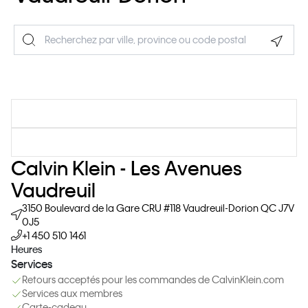
Geolo
Calvin Klein - Les Avenues
Vaudreuil
3150 Boulevard de la Gare
CRU #118
Vaudreuil-Dorion
QC
J7V
0J5
+1 450 510 1461
Heures
Services
Retours acceptés pour les commandes de CalvinKlein.com
Services aux membres
Carte-cadeau